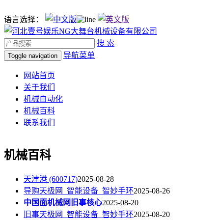
语言选择：
搜 索
导航菜单
Toggle navigation
网站首页
关于我们
机械自动化
机械百科
联系我们
机械百科
天津港 (600717)
2025-08-28
导购天极网_智能设备_智妙手环
2025-08-26
中国面机械网旧事核心
2025-08-20
旧事天极网_智能设备_智妙手环
2025-08-20