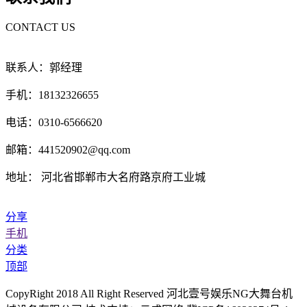
CONTACT US
联系人：郭经理
手机：18132326655
电话：0310-6566620
邮箱：441520902@qq.com
地址： 河北省邯郸市大名府路京府工业城
分享
手机
分类
顶部
CopyRight 2018 All Right Reserved 河北壹号娱乐NG大舞台机