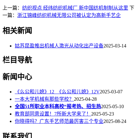
上一篇：
纺织视点 经纬纺织机械厂 新中国纺机制制从这里
下
一篇：
浙江锦峰纺织机械无限公司被认定为高新手艺企
相关新闻
姑苏昆盈推出机械人激光从动化出产设备
2025-03-14
栏目导航
新闻中心
《么公和儿媳》12_《么公和儿媳》12V
2025-03-07
一本大学机械有那些学校？
2025-04-28
全国51所职业本科高校“报考热、招生热
2025-05-10
教育部同意设置！7所新大学来了！
2025-05-23
你晓得吗？广东手艺师范最厉害三个专业
2025-08-24
联系我们