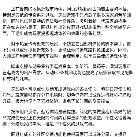
正在当前的收集逛戏市场中，网页逛戏仍然占领着主要的地位，
特别是典范的传奇系列逛戏。这些逛戏不只承载了很多玩家的芳华回
忆，同时也以其奇特的弄法和社交性质，吸引着新一代玩家的插手。
正在如许的布景下，囧逛村推出的传奇逛戏脚本做为一种全新辅帮东
西，正逐步成为玩家提拔逛戏体验和效率的必备利器。
对于热爱传奇逛戏的玩家，不妨尝尝囧逛村供给的脚本帮手，这
不只可以或许提拔逛戏效率，更能让你的逛戏路程愈加出色。同时，
大师正在利用任何辅帮东西时，合理利用，以享受最佳的逛戏体验。
脚本支撑从动采集各类逛戏资本，如矿石、草药等，满脚玩家正
在逛戏内的出产需求。从动BOSS挑和功能也提高了玩家获取罕见配备
和材料的几率。
这些脚本可以或许从动完成逛戏内的各类使命，包罗日常使命和
勾当。玩家能够正在分开电脑时，脚色仍然可以或许进行挂机打怪和
升级，极大地便当了逛戏体验，避免了长时间的反复操做。
按照用户反馈，逛戏体验显著提拔。简化的操做流程和高效的使
命完成使玩家正在无限的时间内获得更高的逛戏收益。个性化设置满
脚了分歧玩家的需求，推进了个性化的逛戏气概。
囧逛村成立的社区交换功能也使得玩家可以或许分享、交换经