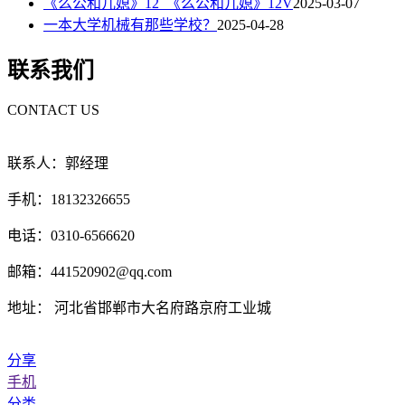
《么公和儿媳》12_《么公和儿媳》12V
2025-03-07
一本大学机械有那些学校？
2025-04-28
联系我们
CONTACT US
联系人：郭经理
手机：18132326655
电话：0310-6566620
邮箱：441520902@qq.com
地址： 河北省邯郸市大名府路京府工业城
分享
手机
分类